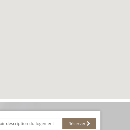
oir description du logement
Réserver