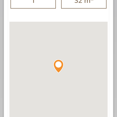
1
32 m